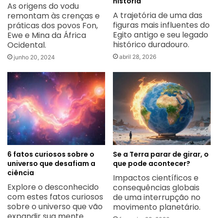
história
As origens do vodu
A trajetória de uma das
remontam às crenças e
figuras mais influentes do
práticas dos povos Fon,
Egito antigo e seu legado
Ewe e Mina da África
histórico duradouro.
Ocidental.
abril 28, 2026
junho 20, 2024
6 fatos curiosos sobre o
Se a Terra parar de girar, o
universo que desafiam a
que pode acontecer?
ciência
Impactos científicos e
Explore o desconhecido
consequências globais
com estes fatos curiosos
de uma interrupção no
sobre o universo que vão
movimento planetário.
expandir sua mente.