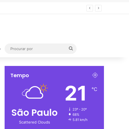
Procurar
o
por
Tempo
21
℃
São Paulo
23º - 20º
68%
5.81 km/h
Scattered Clouds