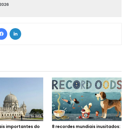
/2026
Facebook
Linkedin
is importantes do
8 recordes mundiais inusitados: