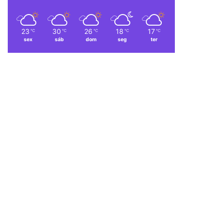
23
30
26
18
17
℃
℃
℃
℃
℃
sex
sáb
dom
seg
ter