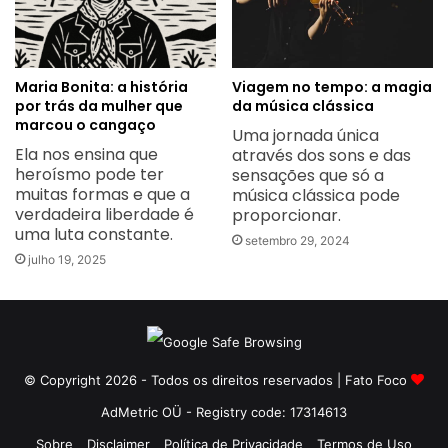
Maria Bonita: a história
Viagem no tempo: a magia
por trás da mulher que
da música clássica
marcou o cangaço
Uma jornada única
Ela nos ensina que
através dos sons e das
heroísmo pode ter
sensações que só a
muitas formas e que a
música clássica pode
verdadeira liberdade é
proporcionar.
uma luta constante.
setembro 29, 2024
julho 19, 2025
© Copyright 2026 - Todos os direitos reservados | Fato Foco
AdMetric OÜ - Registry code: 17314613
Sobre
Disclaimer
Política de Privacidade
Termos de Uso