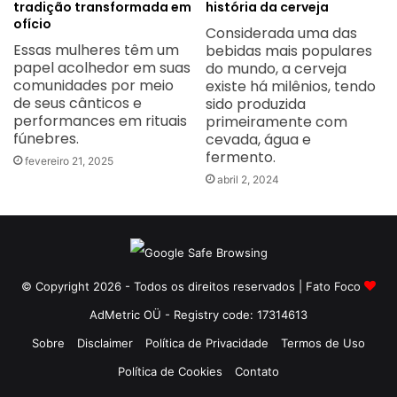
tradição transformada em
história da cerveja
ofício
Considerada uma das
Essas mulheres têm um
bebidas mais populares
papel acolhedor em suas
do mundo, a cerveja
comunidades por meio
existe há milênios, tendo
de seus cânticos e
sido produzida
performances em rituais
primeiramente com
fúnebres.
cevada, água e
fermento.
fevereiro 21, 2025
abril 2, 2024
© Copyright 2026 - Todos os direitos reservados | Fato Foco
AdMetric OÜ - Registry code: 17314613
Sobre
Disclaimer
Política de Privacidade
Termos de Uso
Política de Cookies
Contato