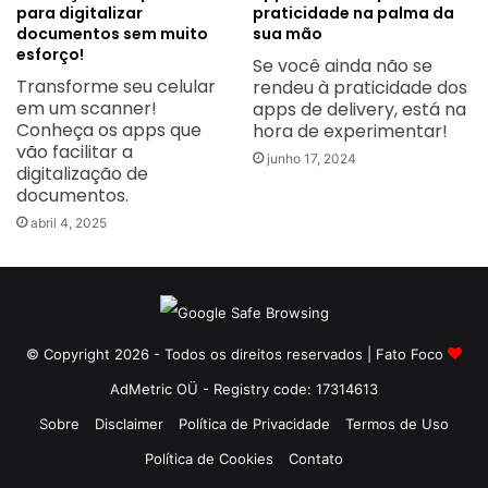
para digitalizar
praticidade na palma da
documentos sem muito
sua mão
esforço!
Se você ainda não se
Transforme seu celular
rendeu à praticidade dos
em um scanner!
apps de delivery, está na
Conheça os apps que
hora de experimentar!
vão facilitar a
junho 17, 2024
digitalização de
documentos.
abril 4, 2025
© Copyright 2026 - Todos os direitos reservados | Fato Foco
AdMetric OÜ - Registry code: 17314613
Sobre
Disclaimer
Política de Privacidade
Termos de Uso
Política de Cookies
Contato