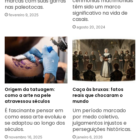
cerimônias matrimoniais
marcas com suas garras
têm sido um marco
nas paleotocas.
significativo na vida de
fevereiro 9, 2025
casais.
agosto 20, 2024
Origem da tatuagem:
Caça às bruxas: fatos
como a arte na pele
reais que chocaram o
atravessou séculos
mundo
É fascinante pensar em
Um período marcado
como essa arte evoluiu e
por medo coletivo,
se adaptou ao longo dos
julgamentos injustos e
séculos.
perseguições históricas.
novembro 16, 2025
janeiro 6, 2026