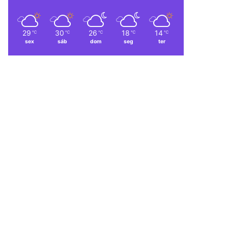
29
30
26
18
14
℃
℃
℃
℃
℃
sex
sáb
dom
seg
ter