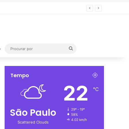
Procurar
o
por
Tempo
22
℃
São Paulo
29º - 19º
58%
4.02 km/h
Scattered Clouds