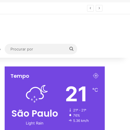
Procurar
o
por
Tempo
21
℃
São Paulo
21º - 21º
76%
5.36 km/h
Light Rain