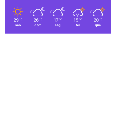
29
26
17
15
20
℃
℃
℃
℃
℃
sáb
dom
seg
ter
qua