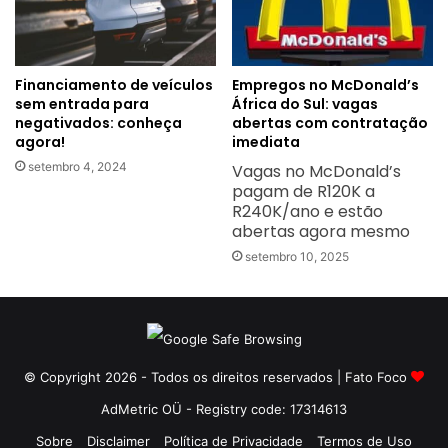
Financiamento de veículos
Empregos no McDonald’s
sem entrada para
África do Sul: vagas
negativados: conheça
abertas com contratação
agora!
imediata
setembro 4, 2024
Vagas no McDonald’s
pagam de R120K a
R240K/ano e estão
abertas agora mesmo
setembro 10, 2025
© Copyright 2026 - Todos os direitos reservados | Fato Foco
AdMetric OÜ - Registry code: 17314613
Sobre
Disclaimer
Política de Privacidade
Termos de Uso