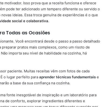
e motivador. Isso prova que a receita funciona e oferece
ém pode ter adicionado um tempero diferente ou servido o
ovas ideias. Essa troca genuína de experiências é o que
vidade social e colaborativa
.
ara Todas as Ocasiões
sionante. Você encontrará desde o passo a passo detalhado
ra preparar pratos mais complexos, como um risoto de
Não importa seu nível de habilidade na cozinha, há
essor paciente. Muitas receitas vêm com fotos de cada
 É o lugar perfeito para
aprender técnicas fundamentais
e
arão a base da sua confiança na cozinha.
a fonte inesgotável de inspiração e um laboratório para
na de conforto, explorar ingredientes diferentes e
 tentar uma moqueca com um toque diferente sugerido por