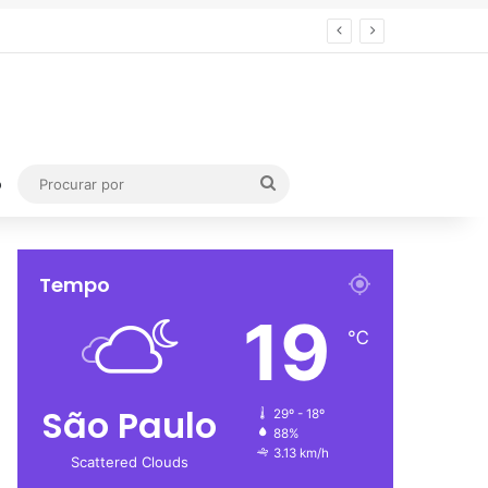
Procurar
o
por
Tempo
19
℃
São Paulo
29º - 18º
88%
3.13 km/h
Scattered Clouds