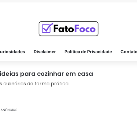
ina antiga: 10 práticas curiosas que moldaram a saúde
uriosidades
Disclaimer
Política de Privacidade
Contat
 ideias para cozinhar em casa
 culinárias de forma prática.
ANÚNCIOS