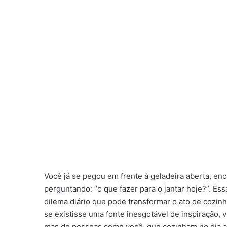
Você já se pegou em frente à geladeira aberta, e
perguntando: “o que fazer para o jantar hoje?”. 
dilema diário que pode transformar o ato de cozinh
se existisse uma fonte inesgotável de inspiração,
mas de pessoas como você, que cozinham no dia a