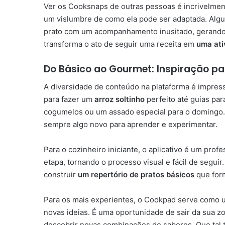
Ver os Cooksnaps de outras pessoas é incrivelment
um vislumbre de como ela pode ser adaptada. Algu
prato com um acompanhamento inusitado, gerando n
transforma o ato de seguir uma receita em
uma ati
Do Básico ao Gourmet: Inspiração p
A diversidade de conteúdo na plataforma é impres
para fazer um
arroz soltinho
perfeito até guias pa
cogumelos ou um assado especial para o domingo. 
sempre algo novo para aprender e experimentar.
Para o cozinheiro iniciante, o aplicativo é um prof
etapa, tornando o processo visual e fácil de seguir.
construir
um repertório de pratos básicos
que form
Para os mais experientes, o Cookpad serve como um
novas ideias. É uma oportunidade de sair da sua zo
descobrir novas combinações de sabores. Que tal