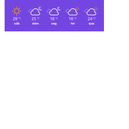
29
25
18
16
24
℃
℃
℃
℃
℃
sáb
dom
seg
ter
qua