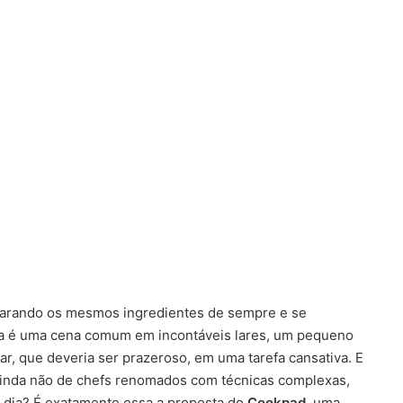
ncarando os mesmos ingredientes de sempre e se
Essa é uma cena comum em incontáveis lares, um pequeno
ar, que deveria ser prazeroso, em uma tarefa cansativa. E
 vinda não de chefs renomados com técnicas complexas,
 dia? É exatamente essa a proposta do
Cookpad
, uma