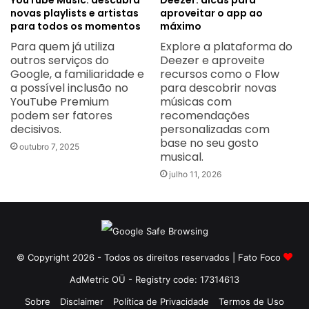
YouTube Music: descubra
Deezer: dicas para
novas playlists e artistas
aproveitar o app ao
para todos os momentos
máximo
Para quem já utiliza
Explore a plataforma do
outros serviços do
Deezer e aproveite
Google, a familiaridade e
recursos como o Flow
a possível inclusão no
para descobrir novas
YouTube Premium
músicas com
podem ser fatores
recomendações
decisivos.
personalizadas com
base no seu gosto
outubro 7, 2025
musical.
julho 11, 2026
© Copyright 2026 - Todos os direitos reservados | Fato Foco
AdMetric OÜ - Registry code: 17314613
Sobre
Disclaimer
Política de Privacidade
Termos de Uso